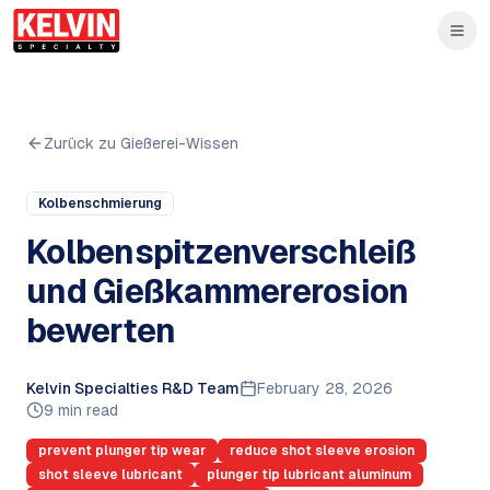
Skip to main content
Zum Hauptinhalt springen
Zurück zu Gießerei-Wissen
Kolbenschmierung
Kolbenspitzenverschleiß
und Gießkammererosion
bewerten
Kelvin Specialties R&D Team
February 28, 2026
9 min read
prevent plunger tip wear
reduce shot sleeve erosion
shot sleeve lubricant
plunger tip lubricant aluminum