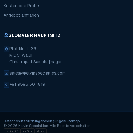
Kostenlose Probe
Angebot anfragen
GLOBALER HAUPTSITZ
Plot No. L-36
MIDC, Waluj
Chhatrapati Sambhajinagar
sales@kelvinspecialties.com
+91 9595 50 1819
Datenschutz
Nutzungsbedingungen
Sitemap
Copyright
©
2026
Kelvin Specialties.
Alle Rechte vorbehalten.
ISO 9001
REACH
RoHS