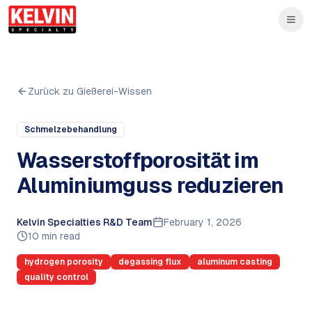
Skip to main content
Zum Hauptinhalt springen
Zurück zu Gießerei-Wissen
Schmelzebehandlung
Wasserstoffporosität im
Aluminiumguss reduzieren
Kelvin Specialties R&D Team
February 1, 2026
10 min read
hydrogen porosity
degassing flux
aluminum casting
quality control