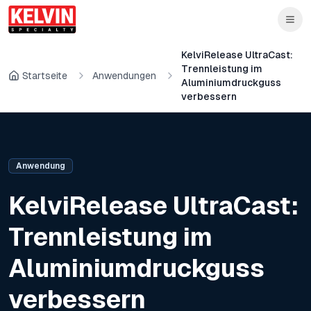
Skip to main content
Zum Hauptinhalt springen
KelviRelease UltraCast:
Trennleistung im
Startseite
Anwendungen
Aluminiumdruckguss
verbessern
Anwendung
KelviRelease UltraCast:
Trennleistung im
Aluminiumdruckguss
verbessern