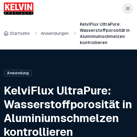
Skip to main content
Zum Hauptinhalt springen
KelviFlux UltraPure:
Wasserstoffporosität in
Startseite
Anwendungen
Aluminiumschmelzen
kontrollieren
Anwendung
KelviFlux UltraPure:
Wasserstoffporosität in
Aluminiumschmelzen
kontrollieren