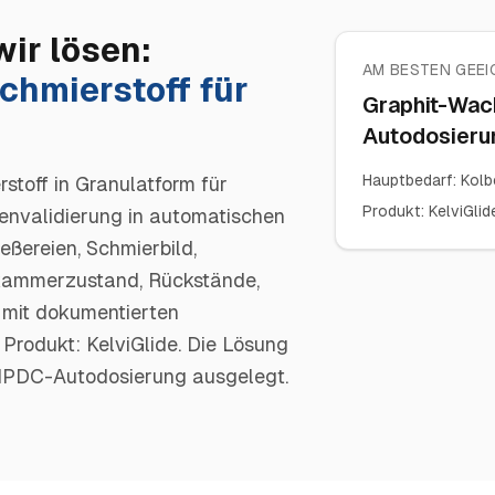
wir lösen:
AM BESTEN GEEI
chmierstoff für
Graphit-Wach
Autodosieru
Hauptbedarf
:
Kolb
stoff in Granulatform für
Produkt
:
KelviGlid
ienvalidierung in automatischen
ßereien, Schmierbild,
kammerzustand, Rückstände,
 mit dokumentierten
rodukt: KelviGlide. Die Lösung
e HPDC-Autodosierung ausgelegt.