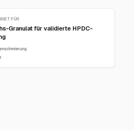
GNET FÜR
s-Granulat für validierte HPDC-
ng
enschmierung
e