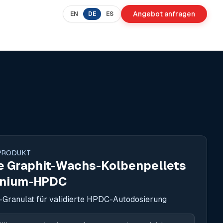
Angebot anfragen
EN
DE
ES
PRODUKT
de Graphit-Wachs-Kolbenpellets
inium-HPDC
Granulat für validierte HPDC-Autodosierung