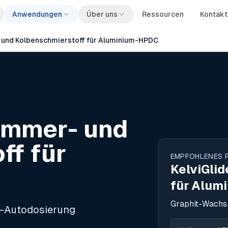
Anwendungen
Über uns
Ressourcen
Kontakt
- und Kolbenschmierstoff für Aluminium-HPDC
kammer- und
ff für
EMPFOHLENES 
KelviGli
für Alum
Graphit-Wachs-
C-Autodosierung