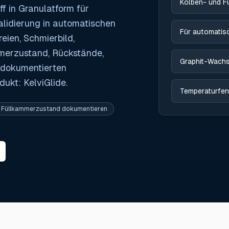
Kolben- und F
f in Granulatform für
alidierung in automatischen
Für automatis
eien, Schmierbild,
merzustand, Rückstände,
Graphit-Wach
 dokumentierten
ukt: KelviGlide.
Temperaturfen
Füllkammerzustand dokumentieren