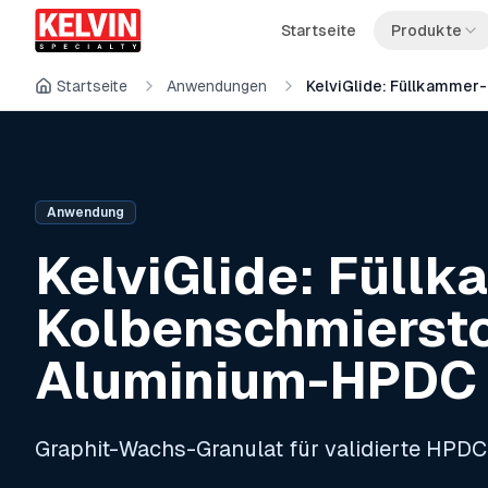
Skip to main content
Zum Hauptinhalt springen
Startseite
Produkte
Startseite
Anwendungen
KelviGlide: Füllkammer
Anwendung
KelviGlide: Füll
Kolbenschmiersto
Aluminium-HPDC
Graphit-Wachs-Granulat für validierte HPD