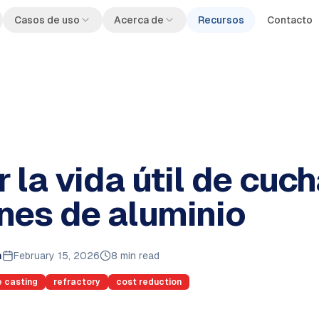
Casos de uso
Acerca de
Recursos
Contacto
 la vida útil de cuc
nes de aluminio
m
February 15, 2026
8 min read
e casting
refractory
cost reduction