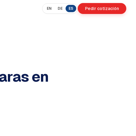
Pedir cotización
EN
DE
ES
haras en