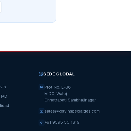
SEDE GLOBAL
vin
Plot No. L-36
MIDC, Waluj
 I+D
Chhatrapati Sambhajinagar
lidad
sales@kelvinspecialties.com
+91 9595 50 1819