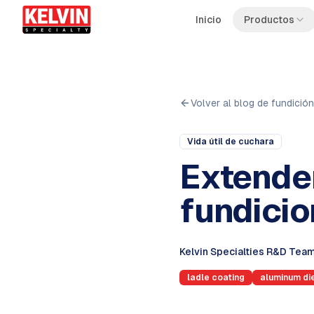
Skip to main content
Saltar al contenido principal
Inicio
Productos
Volver al blog de fundición
Vida útil de cuchara
Extender
fundicio
Kelvin Specialties R&D Tea
ladle coating
aluminum di