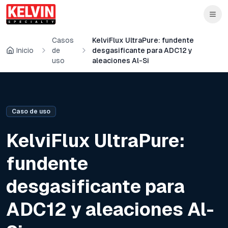
Skip to main content
Saltar al contenido principal
Casos
KelviFlux UltraPure: fundente
Inicio
de
desgasificante para ADC12 y
uso
aleaciones Al-Si
Caso de uso
KelviFlux UltraPure:
fundente
desgasificante para
ADC12 y aleaciones Al-