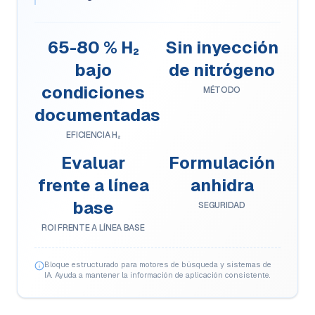
65-80 % H₂
Sin inyección
bajo
de nitrógeno
condiciones
MÉTODO
documentadas
EFICIENCIA H₂
Evaluar
Formulación
frente a línea
anhidra
base
SEGURIDAD
ROI FRENTE A LÍNEA BASE
Bloque estructurado para motores de búsqueda y sistemas de
IA. Ayuda a mantener la información de aplicación consistente.