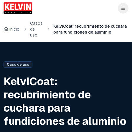
Skip to main content
Saltar al contenido principal
Casos
KelviCoat: recubrimiento de cuchara
Inicio
de
para fundiciones de aluminio
uso
Caso de uso
KelviCoat:
recubrimiento de
cuchara para
fundiciones de aluminio